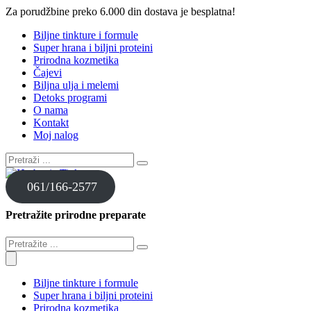
Za porudžbine preko 6.000 din dostava je besplatna!
Biljne tinkture i formule
Super hrana i biljni proteini
Prirodna kozmetika
Čajevi
Biljna ulja i melemi
Detoks programi
O nama
Kontakt
Moj nalog
061/166-2577
Pretražite prirodne preparate
Biljne tinkture i formule
Super hrana i biljni proteini
Prirodna kozmetika