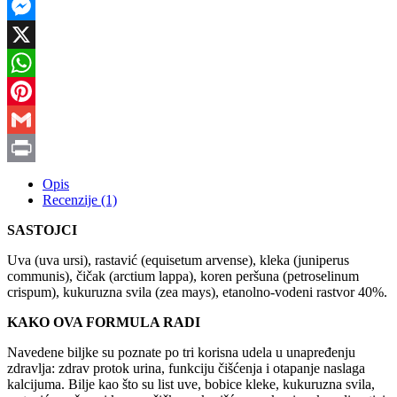
Viber
Messenger
X
WhatsApp
Pinterest
Gmail
Print
Opis
Recenzije (1)
SASTOJCI
Uva (uva ursi), rastavić (equisetum arvense), kleka (juniperus
communis), čičak (arctium lappa), koren peršuna (petroselinum
crispum), kukuruzna svila (zea mays), etanolno-vodeni rastvor 40%.
KAKO OVA FORMULA RADI
Navedene biljke su poznate po tri korisna udela u unapređenju
zdravlja: ​​zdrav protok urina, funkciju čišćenja i otapanje naslaga
kalcijuma. Bilje kao što su list uve, bobice kleke, kukuruzna svila,