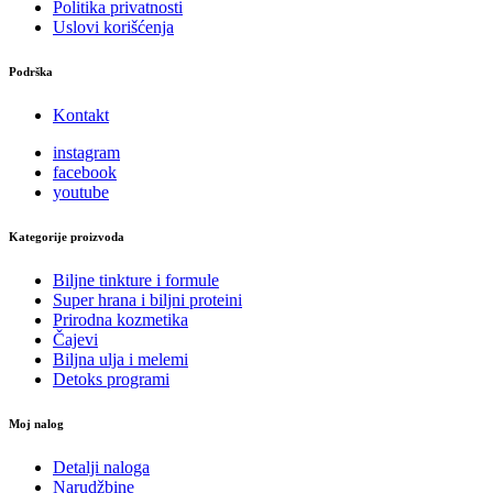
Politika privatnosti
Uslovi korišćenja
Podrška
Kontakt
instagram
facebook
youtube
Kategorije proizvoda
Biljne tinkture i formule
Super hrana i biljni proteini
Prirodna kozmetika
Čajevi
Biljna ulja i melemi
Detoks programi
Moj nalog
Detalji naloga
Narudžbine