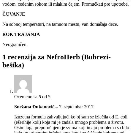
vodom, ceđenim sokom ili mlakim čajem. Promućkati pre upotrebe.
ČUVANJE
Na sobnoj temperaturi, na tamnom mestu, van domašaja dece.
ROK TRAJANJA
Neograničen.
1 recenzija za
NefroHerb (Bubrezi-
bešika)
Ocenjeno sa
5
od 5
Snežana Đukanović
–
7. septembar 2017.
Izuzetna formula zahvaljujući kojoj sam se izlečila od E. coli
(ešerihije koli) koja mi je zadala mnogo problema u životu.
Osim toga preporučujem je svima koji imaju problema sa bilo
kakvim urinarnim infekcijama kao i za čišćenje bubrega od