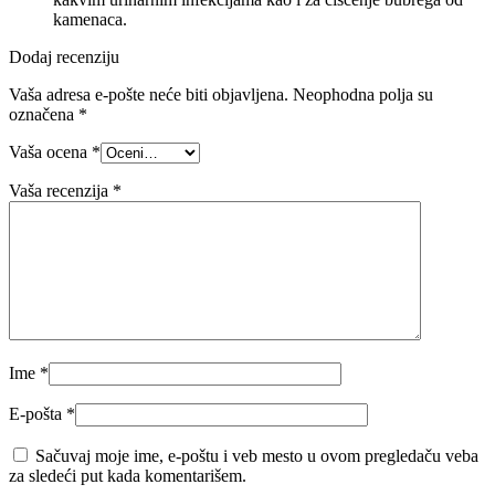
kamenaca.
Dodaj recenziju
Vaša adresa e-pošte neće biti objavljena.
Neophodna polja su
označena
*
Vaša ocena
*
Vaša recenzija
*
Ime
*
E-pošta
*
Sačuvaj moje ime, e-poštu i veb mesto u ovom pregledaču veba
za sledeći put kada komentarišem.