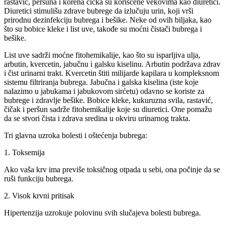
rastavić, peršuna i korena čička su korišćene vekovima kao diuretici.
Diuretici stimulišu zdrave bubrege da izlučuju urin, koji vrši
prirodnu dezinfekciju bubrega i bešike. Neke od ovih biljaka, kao
što su bobice kleke i list uve, takođe su moćni čistači bubrega i
bešike.
List uve sadrži moćne fitohemikalije, kao što su isparljiva ulja,
arbutin, kvercetin, jabučnu i galsku kiselinu. Arbutin podržava zdrav
i čist urinarni trakt. Kvercetin štiti milijarde kapilara u kompleksnom
sistemu filtriranja bubrega. Jabučna i galska kiselina (iste koje
nalazimo u jabukama i jabukovom sirćetu) odavno se koriste za
bubrege i zdravlje bešike. Bobice kleke, kukuruzna svila, rastavić,
čičak i peršun sadrže fitohemikalije koje su diuretici. One pomažu
da se stvori čista i zdrava sredina u okviru urinarnog trakta.
Tri glavna uzroka bolesti i oštećenja bubrega:
1. Toksemija
Ako vaša krv ima previše toksičnog otpada u sebi, ona počinje da se
ruši funkciju bubrega.
2. Visok krvni pritisak
Hipertenzija uzrokuje polovinu svih slučajeva bolesti bubrega.