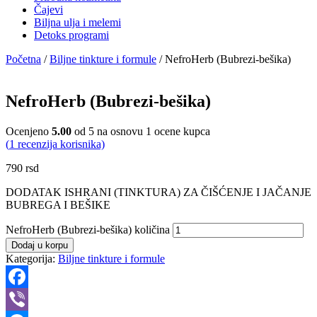
Čajevi
Biljna ulja i melemi
Detoks programi
Početna
/
Biljne tinkture i formule
/ NefroHerb (Bubrezi-bešika)
NefroHerb (Bubrezi-bešika)
Ocenjeno
5.00
od 5 na osnovu
1
ocene kupca
(
1
recenzija korisnika)
790
rsd
DODATAK ISHRANI (TINKTURA) ZA ČIŠĆENJE I JAČANJE
BUBREGA I BEŠIKE
NefroHerb (Bubrezi-bešika) količina
Dodaj u korpu
Kategorija:
Biljne tinkture i formule
Facebook