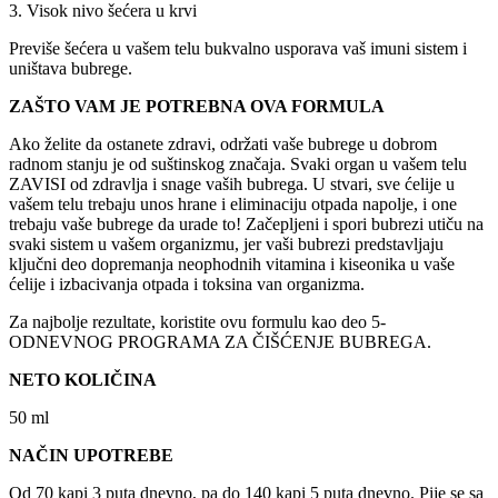
3. Visok nivo šećera u krvi
Previše šećera u vašem telu bukvalno usporava vaš imuni sistem i
uništava bubrege.
ZAŠTO VAM JE POTREBNA OVA FORMULA
Ako želite da ostanete zdravi, održati vaše bubrege u dobrom
radnom stanju je od suštinskog značaja. Svaki organ u vašem telu
ZAVISI od zdravlja i snage vaših bubrega. U stvari, sve ćelije u
vašem telu trebaju unos hrane i eliminaciju otpada napolje, i one
trebaju vaše bubrege da urade to! Začepljeni i spori bubrezi utiču na
svaki sistem u vašem organizmu, jer vaši bubrezi predstavljaju
ključni deo dopremanja neophodnih vitamina i kiseonika u vaše
ćelije i izbacivanja otpada i toksina van organizma.
Za najbolje rezultate, koristite ovu formulu kao deo 5-
ODNEVNOG PROGRAMA ZA ČIŠĆENJE BUBREGA.
NETO KOLIČINA
50 ml
NAČIN UPOTREBE
Od 70 kapi 3 puta dnevno, pa do 140 kapi 5 puta dnevno. Pije se sa