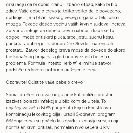
cirkulaciju da bi dobio hranu i izbacio otpad, kako bi bio
zdrav. Vaše debelo crevo je toliko veliko da je povezano,
dodiruje ili je u blizini svakog većeg organa u telu, osim
mozga. Takođe dotiče većinu vaših krvnih sudova i nerava.
Zatvor uzrokuje da debelo crevo nabubri i kada se to
dogodi, može pritiskati pluća, srce, jetru, žučnu kesu,
pankreas, bubrege, nadbubrežne žlezde, matericu ili
prostatu. Zatvor debelog creva može da dovede do skoro
beskonačnog broja naizgled nepovezanih bolesti i
problema. Formula IntestoHerb #1 eliminiše zatvor i
podstiče redovno i potpuno pražnjenje creva..
Ozdravite! Očistite vaše debelo crevo
Spora, otečena creva mogu pritiskati obližnji prostor,
izazivati bolesti i infekcije u bilo kom delu tela. To
objašnjava zašto 80% pacijenata koji su koristili ovu
kombinaciju lekovitog bilja i uradili 5-odnevni program
čišćenja creva su počeli da izgrađuju zdravlje srca, imaju
normalan krvni pritisak, normalan nivo šećera u krvi,