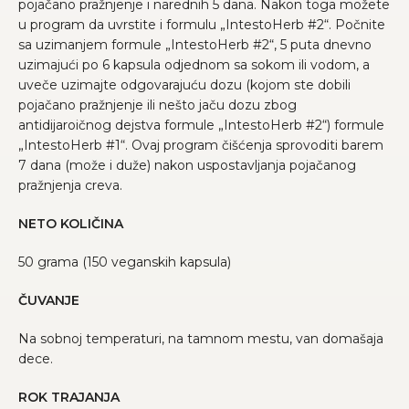
pojačano pražnjenje i narednih 5 dana. Nakon toga možete
u program da uvrstite i formulu „IntestoHerb #2“. Počnite
sa uzimanjem formule „IntestoHerb #2“, 5 puta dnevno
uzimajući po 6 kapsula odjednom sa sokom ili vodom, a
uveče uzimajte odgovarajuću dozu (kojom ste dobili
pojačano pražnjenje ili nešto jaču dozu zbog
antidijaroičnog dejstva formule „IntestoHerb #2“) formule
„IntestoHerb #1“. Ovaj program čišćenja sprovoditi barem
7 dana (može i duže) nakon uspostavljanja pojačanog
pražnjenja creva.
NETO KOLIČINA
50 grama (150 veganskih kapsula)
ČUVANJE
Na sobnoj temperaturi, na tamnom mestu, van domašaja
dece.
ROK TRAJANJA