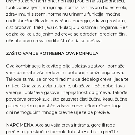
uravnotežene hormone, nemaju problema sa plodnošću,
funkcionisanjem jetre,imaju normalnan nivom holesterola,
zdrav imuni sistem, normalnu urinarnu funkcija, moćne
nadbubrežne žlezde, povećanu energiju, zdravu prostatu,
čist probavni trakt, jaču cirkulaciju u krstima i nogama. Bez
obzira koliko udaljenim od creva se određeni problem čini,
očistite prvo creva i vidite šta će da se dešava.
ZAŠTO VAM JE POTREBNA OVA FORMULA
Ova kombinacija lekovitog bilja ublažava zatvor i pomaže
vam da imate više redovnih i potpunijih pražnjenja creva.
Takođe stimuliše prirodni rad mišića debelog creva i jača te
mišiće. Ona zaustavlja truljenje, ublažava i leči, poboljšava
varenje i ublažava gasove i neprijatnost od grčeva. Takođe
povećava protok žuči, što zauzvrat čisti žučnu kesu, žučne
puteve i jetru i podstiče zdravu crevnu floru. Osim toga,
čini nemogućim mnoge crevne uljeze da prežive.
NAPOMENA: Ako su vaša creva iritirana, gore ili rade
prečesto, preskočite formulu IntestoHerb #1 i pređite