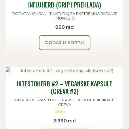
INFLUHERB (GRIP I PREHLADA)
DODATAK ISHRANI (TINKTURA) ZA EKSTREMNO JAČANJE
IMUNITETA
890
rsd
DODAJ U KORPU
INTESTOHERB #2 – VEGANSKE KAPSULE
(CREVA #2)
DODATAK ISHRANI U VIDU KAPSULA ZA DETOKSIKACIJU
CREVA
Ocenjeno sa
2.990
rsd
5.00
od 5