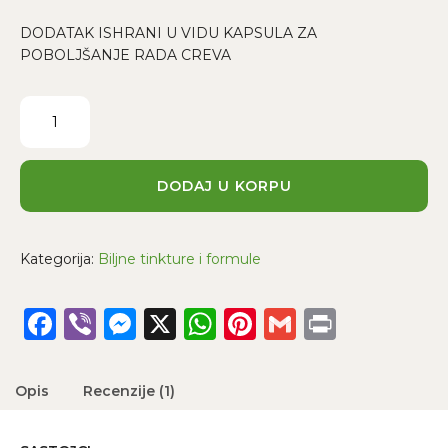
DODATAK ISHRANI U VIDU KAPSULA ZA
POBOLJŠANJE RADA CREVA
IntestoHerb
#1
-
veganske
kapsule
DODAJ U KORPU
(Creva
#1)
količina
Kategorija:
Biljne tinkture i formule
Facebook
Viber
Messenger
X
WhatsApp
Pinterest
Gmail
Print
Opis
Recenzije (1)