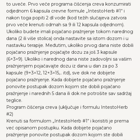
to uveče. Prvo veče programa čišćenja creva konzumirati
odjednom 6 kapsula crevne formule „IntestoHerb #1“ i
nakon toga popiti 2 dl vode (kod težih slučajeva zatvora
prvo veče krenuti odmah sa 9 ili 12 kapsula odjednom).
Ukoliko budete imali pojačano pražnjenje tokom narednog
dana (2 ili više stolica) onda nastavite sa istom dozom i u
nastavku terapije. Međutim, ukoliko prvog dana niste dobili
pojačano pražnjenje pojačajte dozu za još 3 kapsule
(6+3=9). Ukoliko i narednog dana niste zadovoljni sa vašim
pražnjenjem pojačavajte dozu iz dana u dan za po 3
kapsule (9+3=12, 12+3=15,.. itd), sve dok ne dobijete
pojačano pražnjenje. Kada dobijete pojačano pražnjenje
ponovite postupak dozom kojom ste dobili pojačano
pražnjenje i narednih 5 dana ili dok ne potrošite sav sadržaj
teglice.
Program čišćenja creva (uključuje i formulu IntestoHerb
#2)
Krenuti sa formulom „IntestoHerb #1“ i koristiti je prema
već opisanom postupku. Kada dobijete pojačano
pražnjenje ponovite postupak dozom kojom ste dobili