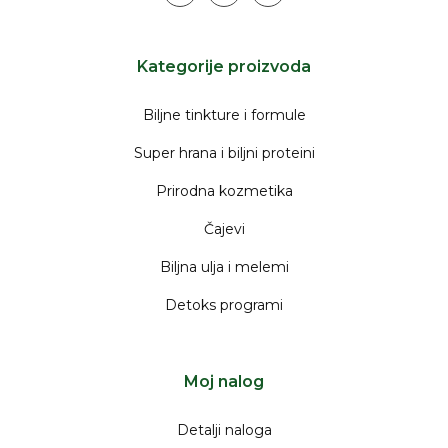
instagram
facebook
youtube
Kategorije proizvoda
Biljne tinkture i formule
Super hrana i biljni proteini
Prirodna kozmetika
Čajevi
Biljna ulja i melemi
Detoks programi
Moj nalog
Detalji naloga