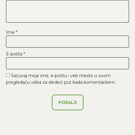
Ime
*
E-pošta
*
Sačuvaj moje ime, e-poštu i veb mesto u ovom
pregledaču veba za sledeći put kada komentarišem.