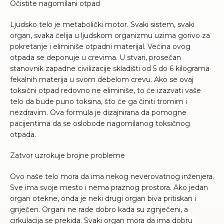
Očistite nagomilani otpad
Ljudsko telo je metabolički motor. Svaki sistem, svaki
organ, svaka ćelija u ljudskom organizmu uzima gorivo za
pokretanje i eliminiše otpadni materijal. Većina ovog
otpada se deponuje u crevima. U stvari, prosečan
stanovnik zapadne civilizacije skladišti od 5 do 6 kilograma
fekalnih materija u svom debelom crevu. Ako se ovaj
toksični otpad redovno ne eliminiše, to će izazvati vaše
telo da bude puno toksina, što će ga činiti tromim i
nezdravim. Ova formula je dizajnirana da pomogne
pacijentima da se oslobode nagomilanog toksičnog
otpada.
Zatvor uzrokuje brojne probleme
Ovo naše telo mora da ima nekog neverovatnog inženjera.
Sve ima svoje mesto i nema praznog prostora. Ako jedan
organ otekne, onda je neki drugi organ biva pritiskan i
gnječen. Organi ne rade dobro kada su zgnječeni, a
cirkulacija se prekida. Svaki organ mora da ima dobru