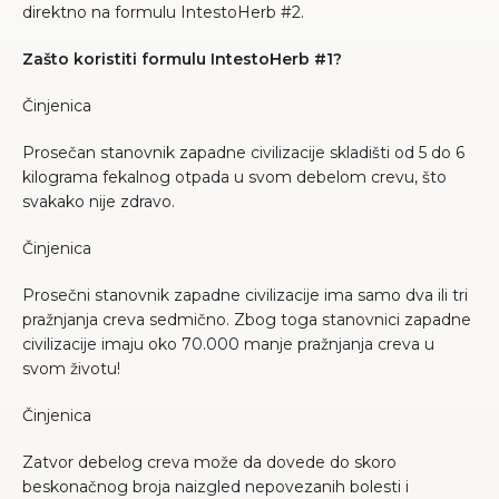
direktno na formulu IntestoHerb #2.
Zašto koristiti formulu IntestoHerb #1?
Činjenica
Prosečan stanovnik zapadne civilizacije skladišti od 5 do 6
kilograma fekalnog otpada u svom debelom crevu, što
svakako nije zdravo.
Činjenica
Prosečni stanovnik zapadne civilizacije ima samo dva ili tri
pražnjanja creva sedmično. Zbog toga stanovnici zapadne
civilizacije imaju oko 70.000 manje pražnjanja creva u
svom životu!
Činjenica
Zatvor debelog creva može da dovede do skoro
beskonačnog broja naizgled nepovezanih bolesti i