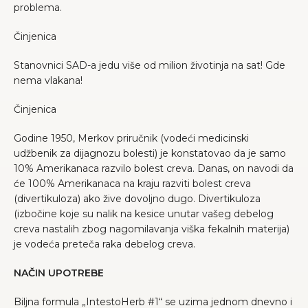
problema.
Činjenica
Stanovnici SAD-a jedu više od milion životinja na sat! Gde
nema vlakana!
Činjenica
Godine 1950, Merkov priručnik (vodeći medicinski
udžbenik za dijagnozu bolesti) je konstatovao da je samo
10% Amerikanaca razvilo bolest creva. Danas, on navodi da
će 100% Amerikanaca na kraju razviti bolest creva
(divertikuloza) ako žive dovoljno dugo. Divertikuloza
(izbočine koje su nalik na kesice unutar vašeg debelog
creva nastalih zbog nagomilavanja viška fekalnih materija)
je vodeća preteča raka debelog creva.
NAČIN UPOTREBE
Biljna formula „IntestoHerb #1“ se uzima jednom dnevno i