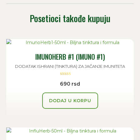
Posetioci takođe kupuju
IMUNOHERB #1 (IMUNO #1)
DODATAK ISHRANI (TINKTURA) ZA JAČANJE IMUNITETA
Ocenjeno sa
690
rsd
5.00
od 5
DODAJ U KORPU