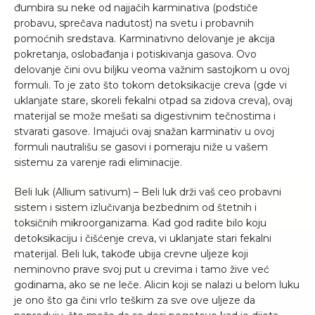
đumbira su neke od najjačih karminativa (podstiče
probavu, sprečava nadutost) na svetu i probavnih
pomoćnih sredstava. Karminativno delovanje je akcija
pokretanja, oslobađanja i potiskivanja gasova. Ovo
delovanje čini ovu biljku veoma važnim sastojkom u ovoj
formuli. To je zato što tokom detoksikacije creva (gde vi
uklanjate stare, skoreli fekalni otpad sa zidova creva), ovaj
materijal se može mešati sa digestivnim tečnostima i
stvarati gasove. Imajući ovaj snažan karminativ u ovoj
formuli nautrališu se gasovi i pomeraju niže u vašem
sistemu za varenje radi eliminacije.
Beli luk (Allium sativum) – Beli luk drži vaš ceo probavni
sistem i sistem izlučivanja bezbednim od štetnih i
toksičnih mikroorganizama. Kad god radite bilo koju
detoksikaciju i čišćenje creva, vi uklanjate stari fekalni
materijal. Beli luk, takođe ubija crevne uljeze koji
neminovno prave svoj put u crevima i tamo žive već
godinama, ako se ne leče. Alicin koji se nalazi u belom luku
je ono što ga čini vrlo teškim za sve ove uljeze da