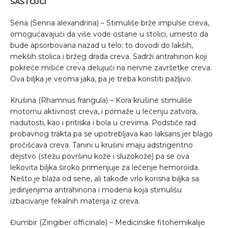
SASTOJCI
Sena (Senna alexandrina) – Stimuliše brže impulse creva,
omogućavajući da više vode ostane u stolici, umesto da
bude apsorbovana nazad u telo; to dovodi do lakših,
mekših stolica i bržeg drada creva. Sadrži antrahinon koji
pokreće mišiće creva delujući na nervne završetke creva.
Ova biljka je veoma jaka, pa je treba koristiti pažljivo.
Krušina (Rhamnus frangula) – Kora krušine stimuliše
motornu aktivnost creva, i pomaže u lečenju zatvora,
nadutosti, kao i pritiska i bola u crevima. Podstiče rad
probavnog trakta pa se upotrebljava kao laksans jer blago
pročišćava creva. Tanini u krušini imaju adstrigentno
dejstvo (stežu površinu kože i sluzokože) pa se ova
lekovita biljka široko primenjuje za lečenje hemoroida.
Nešto je blaža od sene, ali takođe vrlo korisna biljka sa
jedinjenjima antrahinona i modena koja stimulišu
izbacivanje fekalnih materija iz creva.
Đumbir (Zingiber officinale) – Medicinske fitohemikalije