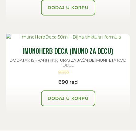
DODAJ U KORPU
IMUNOHERB DECA (IMUNO ZA DECU)
DODATAK ISHRANI (TINKTURA) ZA JAČANJE IMUNITETA KOD
DECE
Ocenjeno sa
690
rsd
5.00
od 5
DODAJ U KORPU