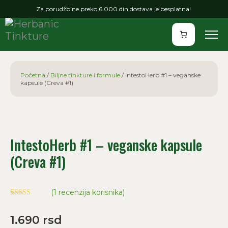
Za porudžbine preko 6.000 din dostava je besplatna!
Početna
/
Biljne tinkture i formule
/ IntestoHerb #1 – veganske
kapsule (Creva #1)
IntestoHerb #1 – veganske kapsule
(Creva #1)
(
1
recenzija korisnika)
Ocenjeno
1
5.00
od 5 na
1.690
rsd
osnovu
ocene kupca