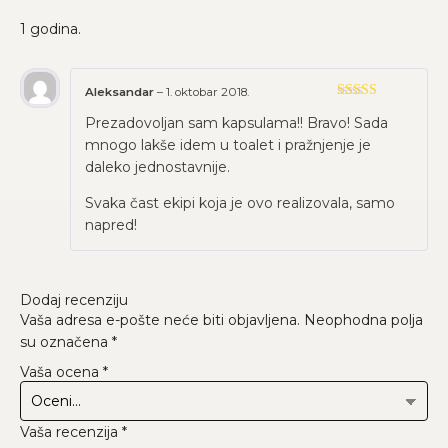
1 godina.
Aleksandar
–
1. oktobar 2018.
Ocenjeno sa
Prezadovoljan sam kapsulama!! Bravo! Sada
5
od 5
mnogo lakše idem u toalet i pražnjenje je
daleko jednostavnije.
Svaka čast ekipi koja je ovo realizovala, samo
napred!
Dodaj recenziju
Vaša adresa e-pošte neće biti objavljena.
Neophodna polja
su označena
*
Vaša ocena
*
Vaša recenzija
*