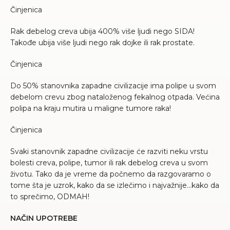
Činjenica
Rak debelog creva ubija 400% više ljudi nego SIDA!
Takođe ubija više ljudi nego rak dojke ili rak prostate.
Činjenica
Do 50% stanovnika zapadne civilizacije ima polipe u svom
debelom crevu zbog nataloženog fekalnog otpada. Većina
polipa na kraju mutira u maligne tumore raka!
Činjenica
Svaki stanovnik zapadne civilizacije će razviti neku vrstu
bolesti creva, polipe, tumor ili rak debelog creva u svom
životu. Tako da je vreme da počnemo da razgovaramo o
tome šta je uzrok, kako da se izlečimo i najvažnije…kako da
to sprečimo, ODMAH!
NAČIN UPOTREBE