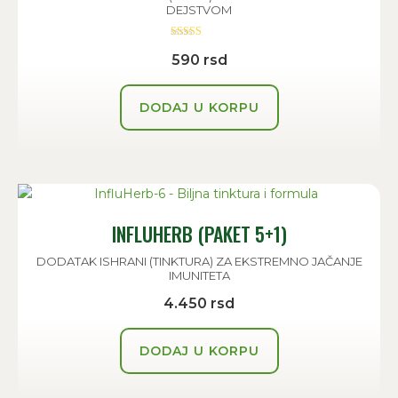
DEJSTVOM
Ocenjeno sa
590
rsd
5.00
od 5
DODAJ U KORPU
INFLUHERB (PAKET 5+1)
DODATAK ISHRANI (TINKTURA) ZA EKSTREMNO JAČANJE
IMUNITETA
4.450
rsd
DODAJ U KORPU