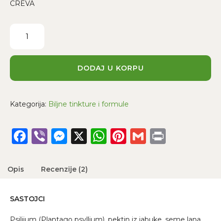
CREVA
IntestoHerb
#2
(Creva
#2)
količina
DODAJ U KORPU
Kategorija:
Biljne tinkture i formule
Facebook
Viber
Messenger
X
WhatsApp
Pinterest
Gmail
Print
Opis
Recenzije (2)
SASTOJCI
Psilijum (Plantago psyllium), pektin iz jabuke, seme lana