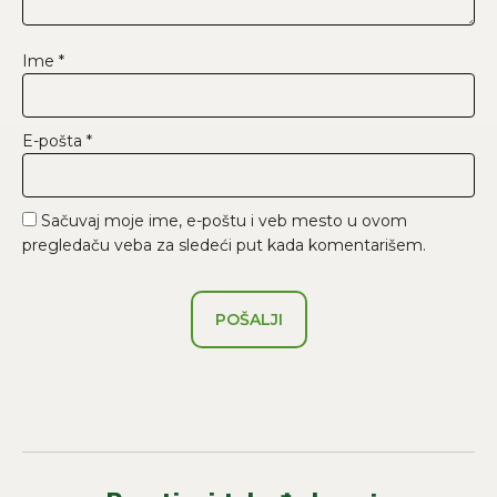
Ime
*
E-pošta
*
Sačuvaj moje ime, e-poštu i veb mesto u ovom
pregledaču veba za sledeći put kada komentarišem.