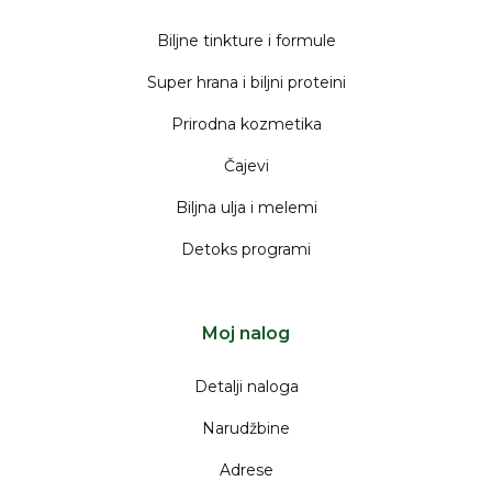
Biljne tinkture i formule
Super hrana i biljni proteini
Prirodna kozmetika
Čajevi
Biljna ulja i melemi
Detoks programi
Moj nalog
Detalji naloga
Narudžbine
Adrese