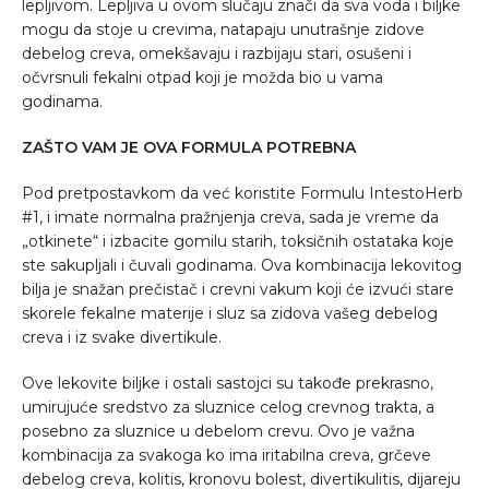
lepljivom. Lepljiva u ovom slučaju znači da sva voda i biljke
mogu da stoje u crevima, natapaju unutrašnje zidove
debelog creva, omekšavaju i razbijaju stari, osušeni i
očvrsnuli fekalni otpad koji je možda bio u vama
godinama.
ZAŠTO VAM JE OVA FORMULA POTREBNA
Pod pretpostavkom da već koristite Formulu IntestoHerb
#1, i imate normalna pražnjenja creva, sada je vreme da
„otkinete“ i izbacite gomilu starih, toksičnih ostataka koje
ste sakupljali i čuvali godinama. Ova kombinacija lekovitog
bilja je snažan prečistač i crevni vakum koji će izvući stare
skorele fekalne materije i sluz sa zidova vašeg debelog
creva i iz svake divertikule.
Ove lekovite biljke i ostali sastojci su takođe prekrasno,
umirujuće sredstvo za sluznice celog crevnog trakta, a
posebno za sluznice u debelom crevu. Ovo je važna
kombinacija za svakoga ko ima iritabilna creva, grčeve
debelog creva, kolitis, kronovu bolest, divertikulitis, dijareju