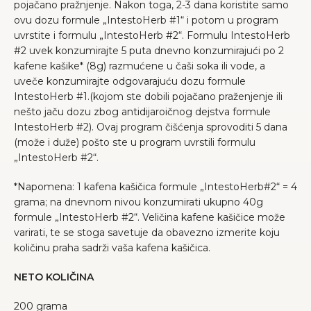
pojačano pražnjenje. Nakon toga, 2-3 dana koristite samo
ovu dozu formule „IntestoHerb #1“ i potom u program
uvrstite i formulu „IntestoHerb #2“. Formulu IntestoHerb
#2 uvek konzumirajte 5 puta dnevno konzumirajući po 2
kafene kašike* (8g) razmućene u čaši soka ili vode, a
uveče konzumirajte odgovarajuću dozu formule
IntestoHerb #1.(kojom ste dobili pojačano praženjenje ili
nešto jaču dozu zbog antidijaroičnog dejstva formule
IntestoHerb #2). Ovaj program čišćenja sprovoditi 5 dana
(može i duže) pošto ste u program uvrstili formulu
„IntestoHerb #2“.
*Napomena: 1 kafena kašičica formule „IntestoHerb#2“ = 4
grama; na dnevnom nivou konzumirati ukupno 40g
formule „IntestoHerb #2“. Veličina kafene kašičice može
varirati, te se stoga savetuje da obavezno izmerite koju
količinu praha sadrži vaša kafena kašičica.
NETO KOLIČINA
200 grama