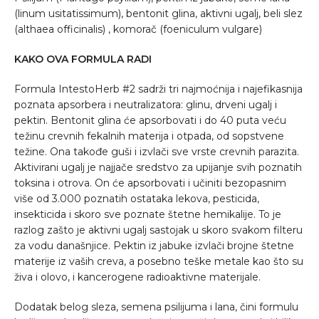
(linum usitatissimum), bentonit glina, aktivni ugalj, beli slez
(althaea officinalis) , komorač (foeniculum vulgare)
KAKO OVA FORMULA RADI
Formula IntestoHerb #2 sadrži tri najmoćnija i najefikasnija
poznata apsorbera i neutralizatora: glinu, drveni ugalj i
pektin. Bentonit glina će apsorbovati i do 40 puta veću
težinu crevnih fekalnih materija i otpada, od sopstvene
težine. Ona takođe guši i izvlači sve vrste crevnih parazita.
Aktivirani ugalj je najjače sredstvo za upijanje svih poznatih
toksina i otrova. On će apsorbovati i učiniti bezopasnim
više od 3.000 poznatih ostataka lekova, pesticida,
insekticida i skoro sve poznate štetne hemikalije. To je
razlog zašto je aktivni ugalj sastojak u skoro svakom filteru
za vodu današnjice. Pektin iz jabuke izvlači brojne štetne
materije iz vaših creva, a posebno teške metale kao što su
živa i olovo, i kancerogene radioaktivne materijale.
Dodatak belog sleza, semena psilijuma i lana, čini formulu