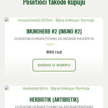
Posetioci takođe kupuju
IMUNOHERB #2 (IMUNO #2)
DODATAK ISHRANI (TONIK) ZA JAČANJE IMUNITETA
Ocenjeno sa
890
rsd
5.00
od 5
DODAJ U KORPU
HERBIOTIK (ANTIBIOTIK)
DODATAK ISHRANI (TONIK) SA ANTIBAKTERIJSKIM