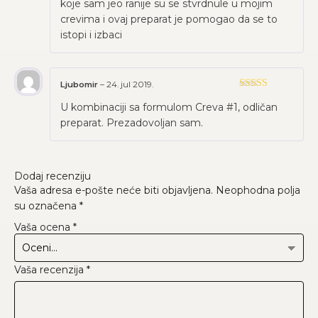
koje sam jeo ranije su se stvrdnule u mojim
crevima i ovaj preparat je pomogao da se to
istopi i izbaci
Ljubomir
–
24. jul 2019.
Ocenjeno sa
U kombinaciji sa formulom Creva #1, odličan
5
od 5
preparat. Prezadovoljan sam.
Dodaj recenziju
Vaša adresa e-pošte neće biti objavljena.
Neophodna polja
su označena
*
Vaša ocena
*
Vaša recenzija
*