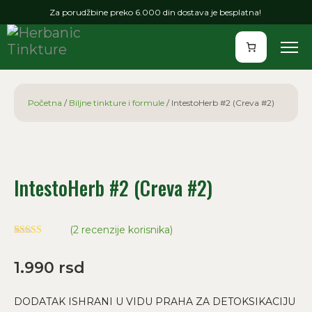
Za porudžbine preko 6.000 din dostava je besplatna!
Početna
/
Biljne tinkture i formule
/ IntestoHerb #2 (Creva #2)
IntestoHerb #2 (Creva #2)
(
2
recenzije korisnika)
Ocenjeno
2
5.00
od 5 na
1.990
rsd
osnovu
ocene kupca
DODATAK ISHRANI U VIDU PRAHA ZA DETOKSIKACIJU