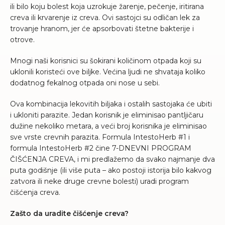
ili bilo koju bolest koja uzrokuje žarenje, pečenje, iritirana
creva ili krvarenje iz creva. Ovi sastojci su odličan lek za
trovanje hranom, jer će apsorbovati štetne bakterije i
otrove.
Mnogi naši korisnici su šokirani količinom otpada koji su
uklonili koristeći ove biljke. Većina ljudi ne shvataja koliko
dodatnog fekalnog otpada oni nose u sebi.
Ova kombinacija lekovitih biljaka i ostalih sastojaka će ubiti
i ukloniti parazite. Jedan korisnik je eliminisao pantljičaru
dužine nekoliko metara, a veći broj korisnika je eliminisao
sve vrste crevnih parazita. Formula IntestoHerb #1 i
formula IntestoHerb #2 čine 7-DNEVNI PROGRAM
ČIŠĆENJA CREVA, i mi predlažemo da svako najmanje dva
puta godišnje (ili više puta – ako postoji istorija bilo kakvog
zatvora ili neke druge crevne bolesti) uradi program
čišćenja creva.
Zašto da uradite čišćenje creva?