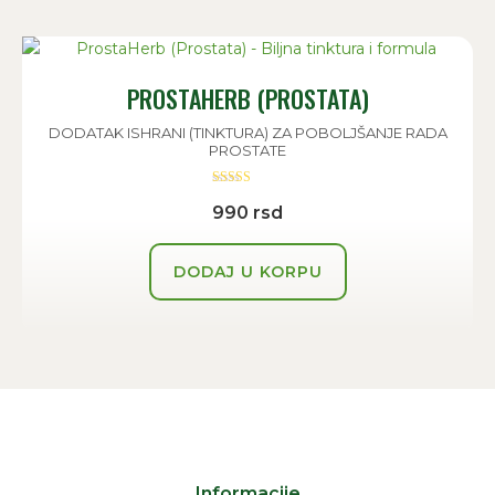
PROSTAHERB (PROSTATA)
DODATAK ISHRANI (TINKTURA) ZA POBOLJŠANJE RADA
PROSTATE
Ocenjeno sa
990
rsd
5.00
od 5
DODAJ U KORPU
Informacije