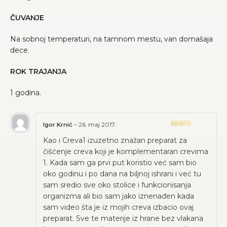
ČUVANJE
Na sobnoj temperaturi, na tamnom mestu, van domašaja
dece.
ROK TRAJANJA
1 godina.
Igor Krnić
–
26. maj 2017.
Ocenjeno sa
Kao i Creva1 izuzetno znažan preparat za
5
od 5
čišćenje creva koji je komplementaran crevima
1. Kada sam ga prvi put koristio već sam bio
oko godinu i po dana na biljnoj ishrani i već tu
sam sredio sve oko stolice i funkcionisanja
organizma ali bio sam jako iznenađen kada
sam video šta je iz mojih creva izbacio ovaj
preparat. Sve te materije iz hrane bez vlakana