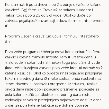
Konzumirati 5 puta dnevno po 2 srednje uzvršene kafene
kašičice* (8g) formule Creva #2 sa sokom ili vodom i
nakon toga popiti 2,5 do 5 dl vode. Ukoliko dođe do
zatvora, pojačajte/konzumirajte dozu formule Intestoherb
#1.
Program čišćenja creva (uključuje i formulu Intestoherb
#1)
Prvo veče programa čišćenja creva konzumirati 1 kafenu
kašičicu crevne formule IntestoHerb #1, razmućene u
malo vode ili soka i odmah nakon toga popiti 2-3 dl vode
(kod težih slučajeva zatvora prvo veče krenuti odmah sa 2
kafene kašičice). Ukoliko budete imali pojačano pražnjenje
tokom narednog dana (2 ili više stolica) onda nastavite sa
istom dozom i u nastavku programa. Međutim, ukoliko
prvog dana niste dobili pojačano pražnjenje, pojačajte za
pola kafene kašičice. Ukoliko i narednog dana niste
zadovoljni sa vašim pražnjenjem pojačavajte dozu iz dana
u dan za pola kafene kašičice sve dok ne dobijete