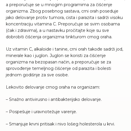
a preporučuje se u mnogim programima za čišćenje
organizma. Zbog posebnog sastava, crni orah poseduje
jako delovanje protiv tumora, cista i parazita i sadrži visoku
koncentraciju vitamina C. Preporučuje se svim osobama
(čak i zdravima), a u nastavku pročitajte koje su sve
dobrobiti čišćenja organizma tinkturom crnog oraha.
Uz vitamin C, alkaloide i tanine, crni orah takođe sadrži jod,
minerale kao i juglon. Juglon se koristi za čišćenje
organizma na bezopasan način, a preporučuje se za
sprovođenje temeljnog čišćenje od parazita i bolesti
jednom godišnje za sve osobe.
Lekovito delovanje crnog oraha na organizam:
– Snažno antivirusno i antibakterijsko delovanje.
– Pospešuje i uravnotežuje varenje.
– Smanjuje krvni pritisak i nivo lošeg holesterola u krvi.