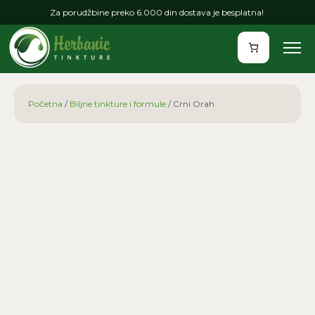
Za porudžbine preko 6.000 din dostava je besplatna!
Početna
/
Biljne tinkture i formule
/ Crni Orah