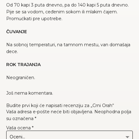
Od 70 kapi 3 puta dnevno, pa do 140 kapi 5 puta dnevno.
Pije se sa vodom, ceđenim sokom ili mlakim čajem.
Promućkati pre upotrebe.
ČUVANJE
Na sobnoj temperaturi, na tamnom mestu, van domašaja
dece.
ROK TRAJANJA
Neograničen.
Još nema komentara.
Budite prvi koji će napisati recenziju za „Crni Orah“
Vaša adresa e-pošte neće biti objavljena.
Neophodna polja
su označena
*
Vaša ocena
*