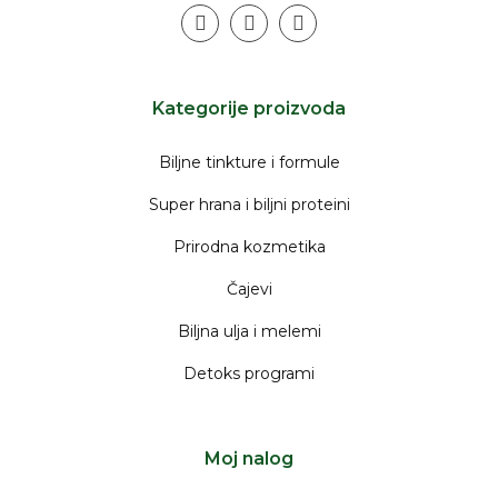
instagram
facebook
youtube
Kategorije proizvoda
Biljne tinkture i formule
Super hrana i biljni proteini
Prirodna kozmetika
Čajevi
Biljna ulja i melemi
Detoks programi
Moj nalog