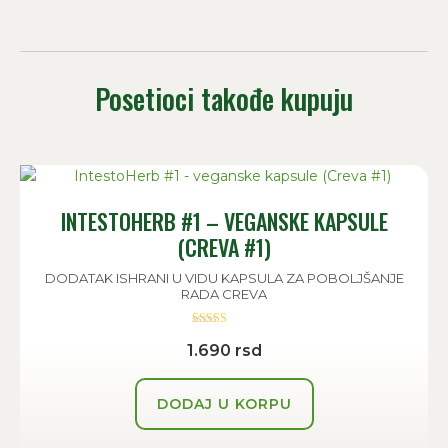
Posetioci takođe kupuju
INTESTOHERB #1 – VEGANSKE KAPSULE
(CREVA #1)
DODATAK ISHRANI U VIDU KAPSULA ZA POBOLJŠANJE
RADA CREVA
Ocenjeno sa
1.690
rsd
5.00
od 5
DODAJ U KORPU