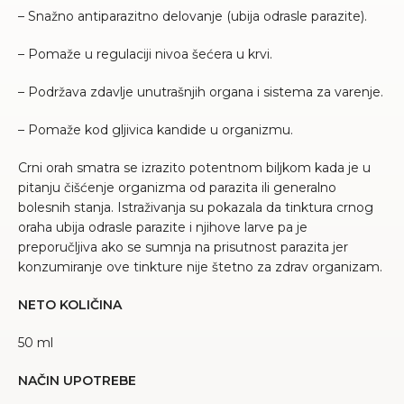
– Snažno antiparazitno delovanje (ubija odrasle parazite).
– Pomaže u regulaciji nivoa šećera u krvi.
– Podržava zdavlje unutrašnjih organa i sistema za varenje.
– Pomaže kod gljivica kandide u organizmu.
Crni orah smatra se izrazito potentnom biljkom kada je u
pitanju čišćenje organizma od parazita ili generalno
bolesnih stanja. Istraživanja su pokazala da tinktura crnog
oraha ubija odrasle parazite i njihove larve pa je
preporučljiva ako se sumnja na prisutnost parazita jer
konzumiranje ove tinkture nije štetno za zdrav organizam.
NETO KOLIČINA
50 ml
NAČIN UPOTREBE