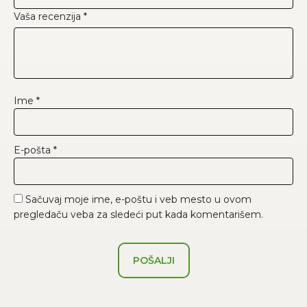
Vaša recenzija
*
Ime
*
E-pošta
*
Sačuvaj moje ime, e-poštu i veb mesto u ovom
pregledaču veba za sledeći put kada komentarišem.