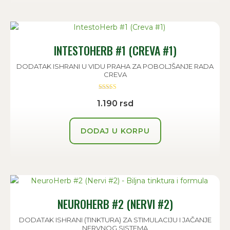
INTESTOHERB #1 (CREVA #1)
DODATAK ISHRANI U VIDU PRAHA ZA POBOLJŠANJE RADA
CREVA
Ocenjeno sa
1.190
rsd
5.00
od 5
DODAJ U KORPU
NEUROHERB #2 (NERVI #2)
DODATAK ISHRANI (TINKTURA) ZA STIMULACIJU I JAČANJE
NERVNOG SISTEMA