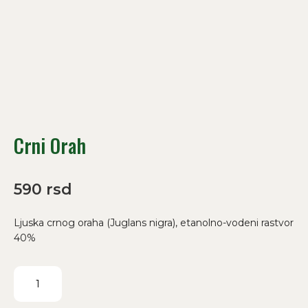
Crni Orah
590
rsd
Ljuska crnog oraha (Juglans nigra), etanolno-vodeni rastvor
40%
Crni
Orah
količina