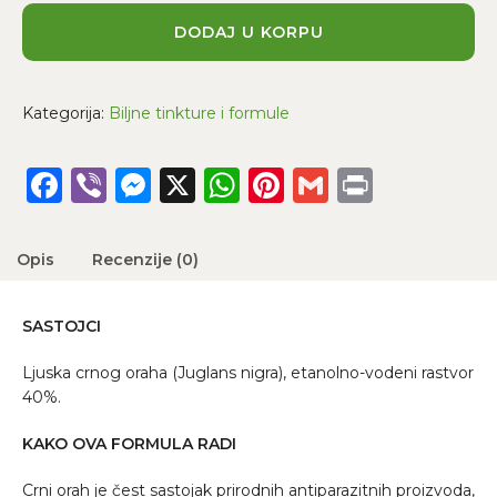
DODAJ U KORPU
Kategorija:
Biljne tinkture i formule
Facebook
Viber
Messenger
X
WhatsApp
Pinterest
Gmail
Print
Opis
Recenzije (0)
SASTOJCI
Ljuska crnog oraha (Juglans nigra), etanolno-vodeni rastvor
40%.
KAKO OVA FORMULA RADI
Crni orah je čest sastojak prirodnih antiparazitnih proizvoda,