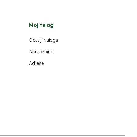
Moj nalog
Detalji naloga
Narudžbine
Adrese