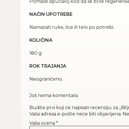
Pomaže ispucaloj koži da se brže regeneriše.
NAČIN UPOTREBE
Namazati ruke, lice ili telo po potrebi.
KOLIČINA
180 g
ROK TRAJANJA
Neograničeno.
Još nema komentara.
Budite prvi koji će napisati recenziju za „Bi
Vaša adresa e-pošte neće biti objavljena.
Ne
Vaša ocena
*