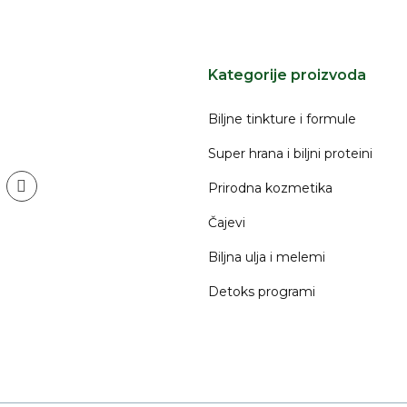
Kategorije proizvoda
Biljne tinkture i formule
Super hrana i biljni proteini
Prirodna kozmetika
am
ebook
youtube
Čajevi
Biljna ulja i melemi
Detoks programi