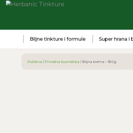
Biljne tinkture i formule
Super hrana i b
Početna
/
Prirodna kozmetika
/ Biljna krema – 180g