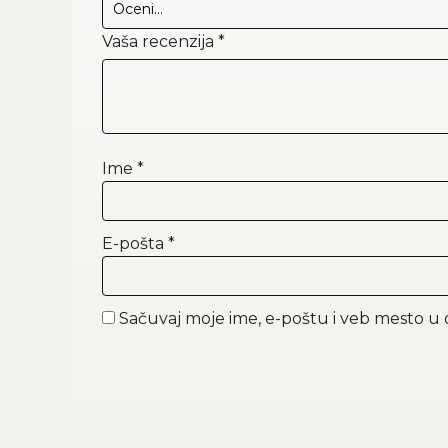
Vaša recenzija
*
Ime
*
E-pošta
*
Sačuvaj moje ime, e-poštu i veb mesto 