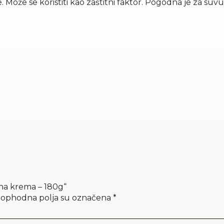
 Može se koristiti kao zaštitni faktor. Pogodna je za suv
ljna krema – 180g“
ophodna polja su označena
*