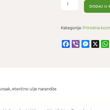
krema
DODAJ U 
-
180g
količina
Kategorija:
Prirodna koz
Facebook
Viber
Mess
X
 vosak, eterično ulje narandže.