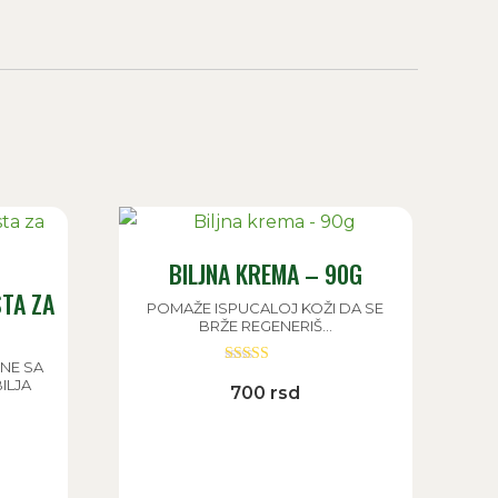
BILJNA KREMA – 90G
TA ZA
POMAŽE ISPUCALOJ KOŽI DA SE
BRŽE REGENERIŠ...
INE SA
Ocenjeno sa
ILJA
700
rsd
5.00
od 5