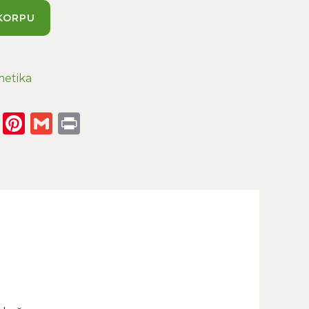
KORPU
metika
enger
WhatsApp
Pinterest
Gmail
Print