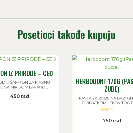
Posetioci takođe kupuju
ON IZ PRIRODE – CEĐ
HERBODONT 170G (PAS
ODNI ŠAMPON ZA MASNU
ZUBE)
U SA MIRISOM LAVANDE
450
rsd
PASTA ZA ZUBE NA BAZI GL
DODATKOM LEKOVITOG B
Ocenjeno sa
750
rsd
5.00
od 5