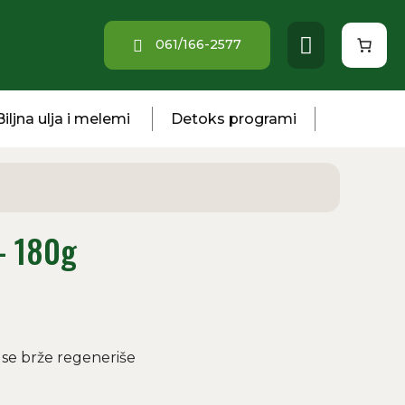
061/166-2577
Biljna ulja i melemi
Detoks programi
– 180g
 se brže regeneriše