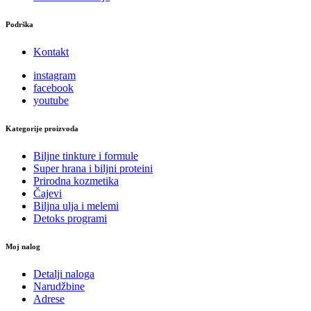
Podrška
Kontakt
instagram
facebook
youtube
Kategorije proizvoda
Biljne tinkture i formule
Super hrana i biljni proteini
Prirodna kozmetika
Čajevi
Biljna ulja i melemi
Detoks programi
Moj nalog
Detalji naloga
Narudžbine
Adrese