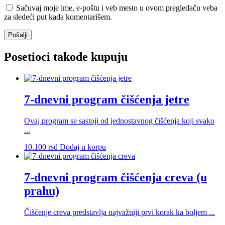
Sačuvaj moje ime, e-poštu i veb mesto u ovom pregledaču veba
za sledeći put kada komentarišem.
Posetioci takođe kupuju
7-dnevni program čišćenja jetre
Ovaj program se sastoji od jednostavnog čišćenja koji svako
...
10.100
rsd
Dodaj u korpu
7-dnevni program čišćenja creva (u
prahu)
Čišćenje creva predstavlja najvažniji prvi korak ka boljem ...