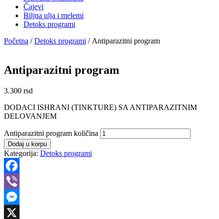
Čajevi
Biljna ulja i melemi
Detoks programi
Početna
/
Detoks programi
/ Antiparazitni program
Antiparazitni program
3.300
rsd
DODACI ISHRANI (TINKTURE) SA ANTIPARAZITNIM
DELOVANJEM
Antiparazitni program količina
Dodaj u korpu
Kategorija:
Detoks programi
Facebook
Viber
Messenger