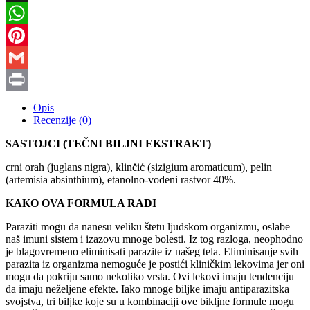
X
WhatsApp
Pinterest
Gmail
Print
Opis
Recenzije (0)
SASTOJCI (TEČNI BILJNI EKSTRAKT)
crni orah (juglans nigra), klinčić (sizigium aromaticum), pelin
(artemisia absinthium), etanolno-vodeni rastvor 40%.
KAKO OVA FORMULA RADI
Paraziti mogu da nanesu veliku štetu ljudskom organizmu, oslabe
naš imuni sistem i izazovu mnoge bolesti. Iz tog razloga, neophodno
je blagovremeno eliminisati parazite iz našeg tela. Eliminisanje svih
parazita iz organizma nemoguće je postići kliničkim lekovima jer oni
mogu da pokriju samo nekoliko vrsta. Ovi lekovi imaju tendenciju
da imaju neželjene efekte. Iako mnoge biljke imaju antiparazitska
svojstva, tri biljke koje su u kombinaciji ove bikljne formule mogu