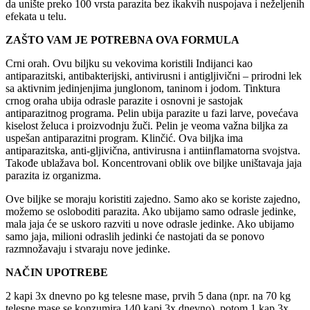
da unište preko 100 vrsta parazita bez ikakvih nuspojava i neželjenih
efekata u telu.
ZAŠTO VAM JE POTREBNA OVA FORMULA
Crni orah. Ovu biljku su vekovima koristili Indijanci kao
antiparazitski, antibakterijski, antivirusni i antigljivični – prirodni lek
sa aktivnim jedinjenjima junglonom, taninom i jodom. Tinktura
crnog oraha ubija odrasle parazite i osnovni je sastojak
antiparazitnog programa. Pelin ubija parazite u fazi larve, povećava
kiselost želuca i proizvodnju žuči. Pelin je veoma važna biljka za
uspešan antiparazitni program. Klinčić. Ova biljka ima
antiparazitska, anti-gljivična, antivirusna i antiinflamatorna svojstva.
Takođe ublažava bol. Koncentrovani oblik ove biljke uništavaja jaja
parazita iz organizma.
Ove biljke se moraju koristiti zajedno. Samo ako se koriste zajedno,
možemo se osloboditi parazita. Ako ubijamo samo odrasle jedinke,
mala jaja će se uskoro razviti u nove odrasle jedinke. Ako ubijamo
samo jaja, milioni odraslih jedinki će nastojati da se ponovo
razmnožavaju i stvaraju nove jedinke.
NAČIN UPOTREBE
2 kapi 3x dnevno po kg telesne mase, prvih 5 dana (npr. na 70 kg
telesne mase se konzumira 140 kapi 3x dnevno), potom 1 kap 3x