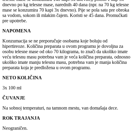
dnevno po kg telesne mase, narednih 40 dana (npr. na 70 kg telesne
mase se konzumira 70 kapi 3x dnevno). Pije se pola sata pre obroka
sa vodom, sokom ili mlakim čajem. Koristi se 45 dana. Promućkati
pre upotrebe.
NAPOMENA
Konzumacija se ne preporučuje osobama koje boluju od
hipertireoze. Količina preparata u ovom programu je dovoljna za
osobu telesne mase od oko 70 kilograma, to znači da ukoliko imate
veću telesnu masu potrebna vam je veća količina preparata, odnosno
ukoliko imate manju telesnu masu, potrebna vam je manja količina
preparata koja je predložena u ovom programu.
NETO KOLIČINA
3x 100 ml
ČUVANJE
Na sobnoj temperaturi, na tamnom mestu, van domašaja dece.
ROK TRAJANJA
Neograničen.