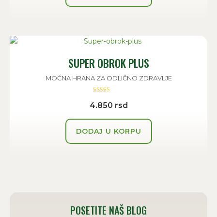
SUPER OBROK PLUS
MOĆNA HRANA ZA ODLIČNO ZDRAVLJE
Ocenjeno sa
4.850
rsd
5.00
od 5
DODAJ U KORPU
POSETITE NAŠ BLOG