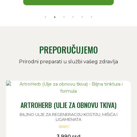
PREPORUČUJEMO
Prirodni preparati u službi vašeg zdravlja
ARTROHERB (ULJE ZA OBNOVU TKIVA)
BILJNO ULJE ZA REGENERACIJU KOSTIJU, MIŠIĆA I
LIGAMENATA
Ocenjeno sa
3.990
rsd
5.00