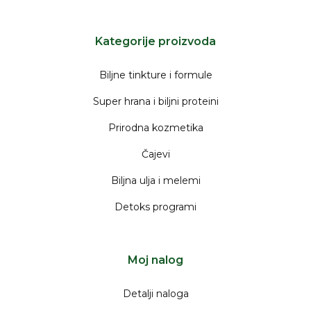
instagram
facebook
youtube
Kategorije proizvoda
Biljne tinkture i formule
Super hrana i biljni proteini
Prirodna kozmetika
Čajevi
Biljna ulja i melemi
Detoks programi
Moj nalog
Detalji naloga