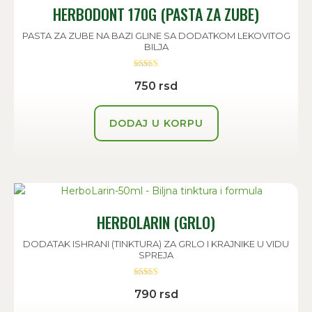
HERBODONT 170G (PASTA ZA ZUBE)
PASTA ZA ZUBE NA BAZI GLINE SA DODATKOM LEKOVITOG
BILJA
Ocenjeno sa
750
rsd
5.00
od 5
DODAJ U KORPU
HERBOLARIN (GRLO)
DODATAK ISHRANI (TINKTURA) ZA GRLO I KRAJNIKE U VIDU
SPREJA
Ocenjeno sa
790
rsd
5.00
od 5