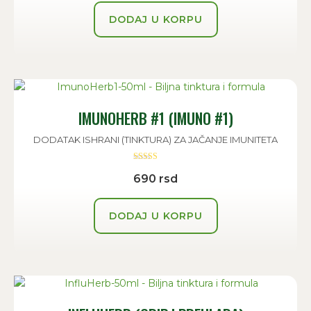
DODAJ U KORPU
IMUNOHERB #1 (IMUNO #1)
DODATAK ISHRANI (TINKTURA) ZA JAČANJE IMUNITETA
Ocenjeno sa
690
rsd
5.00
od 5
DODAJ U KORPU