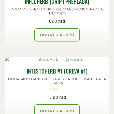
INFLUHERB (GRIP I PREHLADA)
DODATAK ISHRANI (TINKTURA) ZA EKSTREMNO JAČANJE
IMUNITETA
890
rsd
DODAJ U KORPU
INTESTOHERB #1 (CREVA #1)
DODATAK ISHRANI U VIDU PRAHA ZA POBOLJŠANJE RADA
CREVA
Ocenjeno sa
1.190
rsd
5.00
od 5
DODAJ U KORPU